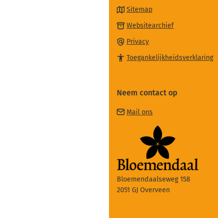
Sitemap
(Verwijst
Websitearchief
naar
Privacy
een
Toegankelijkheidsverklaring
externe
website)
Neem contact op
(Verwijst
Mail ons
naar
een
e-
mailadres)
Bloemendaalseweg 158
2051 GJ Overveen