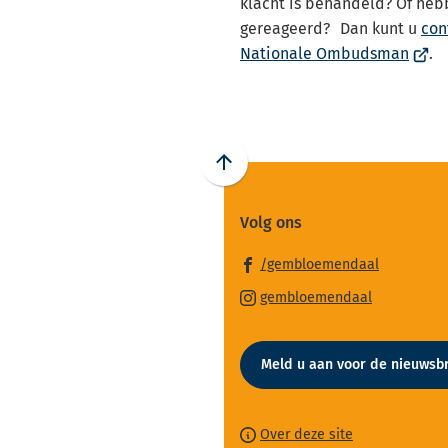
klacht is behandeld? Of hebb
gereageerd? Dan kunt u
con
(Verw
Nationale Ombudsman
.
naar
een
exter
websi
Scroll
naar
Volg ons
boven
naar
(Verwijst
/gembloemendaal
het
naar
(Verwijst
begin
gembloemendaal
een
naar
van
externe
een
de
website)
Meld u aan voor de nieuwsbr
externe
paginainhoud
website)
Over deze site