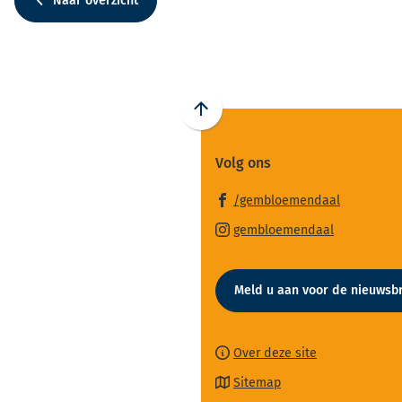
Naar overzicht
Scroll
naar
Volg ons
boven
naar
(Verwijst
/gembloemendaal
het
naar
(Verwijst
begin
gembloemendaal
een
naar
van
externe
een
de
website)
Meld u aan voor de nieuwsbr
externe
paginainhoud
website)
Over deze site
Sitemap