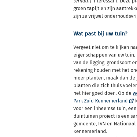
ternata
) interessant. Deze p
groen tapijt en zijn aantrekk
zijn ze vrijwel onderhoudsvri
Wat past bij uw tuin?
Vergeet niet om te kijken na
eigenschappen van uw tuin. D
van de ligging, grondsoort e
rekening houden met het ond
meer planten, maak dan de j
planten die zich thuis voele
het hier goed doen. Op de
w
(Ver
Park Zuid Kennemerland
k
naa
voor een inheemse tuin, een
een
duintuinen project is een s
ext
gemeente, IVN en Nationaal 
webs
Kennemerland.