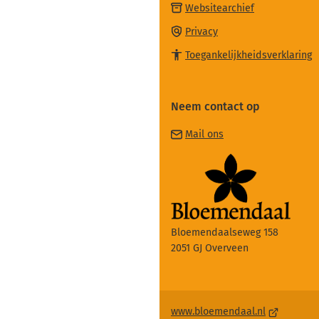
(Verwijst
Websitearchief
naar
Privacy
een
Toegankelijkheidsverklaring
externe
website)
Neem contact op
(Verwijst
Mail ons
naar
een
e-
mailadres)
Bloemendaalseweg 158
2051 GJ Overveen
(Verwijst
www.bloemendaal.nl