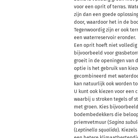
voor een oprit of terras. Wa
zijn dan een goede oplossin
door, waardoor het in de bod
Tegenwoordig zijn er ook ter
een waterreservoir eronder.
Een oprit hoeft niet volledig
bijvoorbeeld voor grasbetont
groeit in de openingen van 
optie is het gebruik van kiez
gecombineerd met waterdoor
kan natuurlijk ook worden to
U kunt ook kiezen voor een 
waarbij u stroken tegels of
met groen. Kies bijvoorbeeld
bodembedekkers die beloopb
priemvetmuur (
Sagina subul
(
Leptinella squalida
). Kiezel
een betere klimaatbestendig