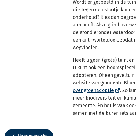
Wordt er gespeeld in de tuin
die tegen een stootje kunnen
onderhoud? Kies dan begroe
aan heeft. Als u grind overwe
de grond eronder waterdoor
een anti-worteldoek, zodat 
wegvloeien.
Heeft u geen (grote) tuin, e
U kunt ook een boomspiegel
adopteren. Of een geveltuin
website van gemeente Blo
(Verwijst
over groenadoptie
. Zo ku
naar
meer biodiversiteit en klim
een
gemeente. Én het is vaak ook
externe
samen met de buren iets aa
website)