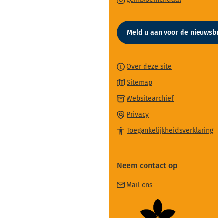
begin
een
naar
van
externe
een
de
website)
Meld u aan voor de nieuwsbr
externe
paginainhoud
website)
Over deze site
Sitemap
(Verwijst
Websitearchief
naar
Privacy
een
Toegankelijkheidsverklaring
externe
website)
Neem contact op
(Verwijst
Mail ons
naar
een