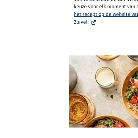
keuze voor elk moment van 
het recept op de website va
(Verwijst
Zuivel.
naar
een
externe
website)