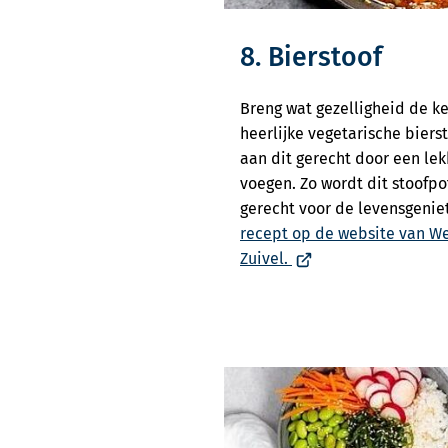
8. Bierstoof
Breng wat gezelligheid de k
heerlijke vegetarische biers
aan dit gerecht door een le
voegen. Zo wordt dit stoofp
gerecht voor de levensgenie
recept op de website van W
(Verwijst
Zuivel.
naar
een
externe
website)