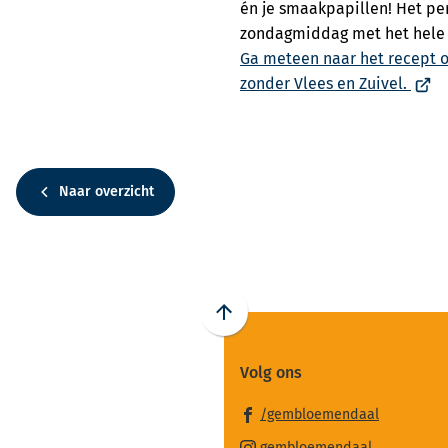
én je smaakpapillen! Het pe
zondagmiddag met het hele g
Ga meteen naar het recept 
(Verw
zonder Vlees en Zuivel.
naar
een
exte
webs
Naar overzicht
Scroll
naar
Volg ons
boven
naar
(Verwijst
/gembloemendaal
het
naar
(Verwijst
gembloemendaal