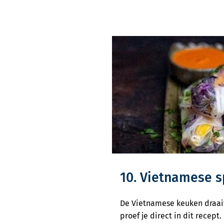
een
externe
website)
10. Vietnamese s
De Vietnamese keuken draai
proef je direct in dit recept.