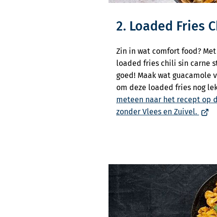
2. Loaded Fries C
Zin in wat comfort food? Met
loaded fries chili sin carne s
goed! Maak wat guacamole voo
om deze loaded fries nog l
meteen naar het recept op 
(Verw
zonder Vlees en Zuivel.
naar
een
exte
webs