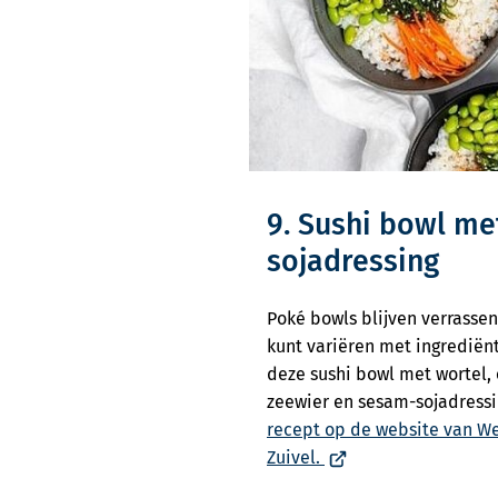
9. Sushi bowl m
sojadressing
Poké bowls blijven verrassen
kunt variëren met ingrediënt
deze sushi bowl met wortel,
zeewier en sesam-sojadress
recept op de website van W
(Verwijst
Zuivel.
naar