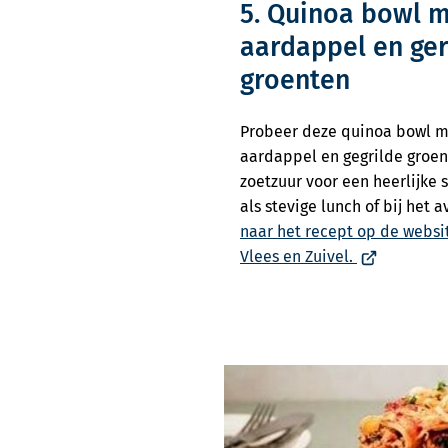
5. Quinoa bowl m
aardappel en ge
groenten
Probeer deze quinoa bowl me
aardappel en gegrilde groen
zoetzuur voor een heerlijke 
als stevige lunch of bij het
naar het recept op de webs
(Verwijst
Vlees en Zuivel.
naar
een
externe
website)