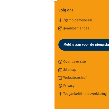
naar
Volg ons
boven
naar
(Verwijst
/gembloemendaal
het
naar
(Verwijst
begin
gembloemendaal
een
naar
van
externe
een
de
website)
Meld u aan voor de nieuwsbr
externe
paginainhoud
website)
Over deze site
Sitemap
(Verwijst
Websitearchief
naar
Privacy
een
Toegankelijkheidsverklaring
externe
website)