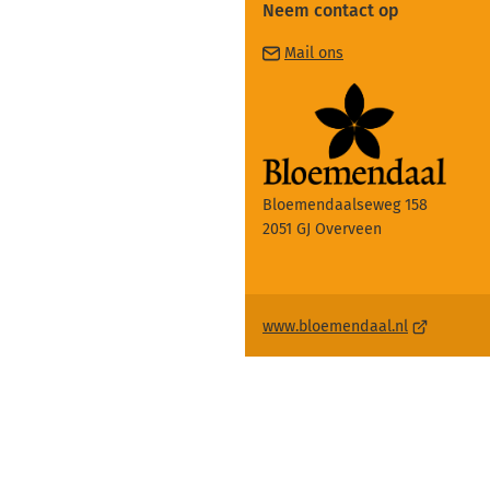
Neem contact op
(Verwijst
Mail ons
naar
een
e-
mailadres)
Bloemendaalseweg 158
2051 GJ Overveen
(Verwijst
www.bloemendaal.nl
naar
een
externe
website)