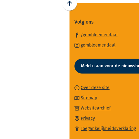
Scroll
naar
Volg ons
boven
naar
(Verwijst
/gembloemendaal
het
naar
(Verwijst
begin
gembloemendaal
een
naar
van
externe
een
de
website)
Meld u aan voor de nieuwsbr
externe
paginainhoud
website)
Over deze site
Sitemap
(Verwijst
Websitearchief
naar
Privacy
een
Toegankelijkheidsverklaring
externe
website)