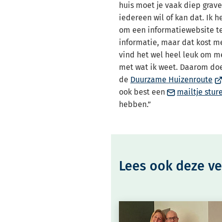
huis moet je vaak diep grave
iedereen wil of kan dat. Ik 
om een informatiewebsite t
informatie, maar dat kost me 
vind het wel heel leuk om m
met wat ik weet. Daarom do
(V
de
Duurzame Huizenroute
na
ook best een
mailtje stur
ee
hebben.”
ex
we
Lees ook deze v