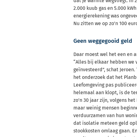
dat je warmte wegvliegt. In 
2.000 kuub gas en 5.000 kWh 
energierekening was ongeveer
Nu zitten we op zo’n 100 euro
Geen weggegooid geld
Daar moest wel het een en a
“Alles bij elkaar hebben we 
geïnvesteerd”, schat Jeroen.
het onderzoek dat het Planb
Leefomgeving pas publiceer
helemaal aan klopt, is de te
zo’n 30 jaar zijn, volgens h
maar weinig mensen beginn
verduurzamen van hun wonin
dat isolatie meteen geld opl
stookkosten omlaag gaan. En