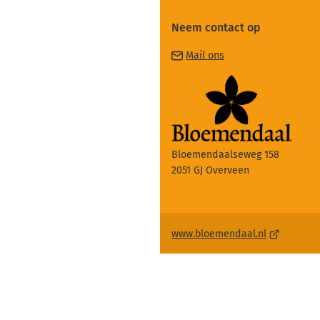
Neem contact op
(Verwijst
Mail ons
naar
een
e-
mailadres)
Bloemendaalseweg 158
2051 GJ Overveen
(Verwijst
www.bloemendaal.nl
naar
een
externe
website)