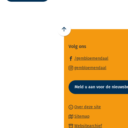
Scroll
naar
Volg ons
boven
naar
(Verwijst
/gembloemendaal
het
naar
(Verwijst
begin
gembloemendaal
een
naar
van
externe
een
de
website)
Meld u aan voor de nieuwsbr
externe
paginainhoud
website)
Over deze site
Sitemap
(Verwijst
Websitearchief