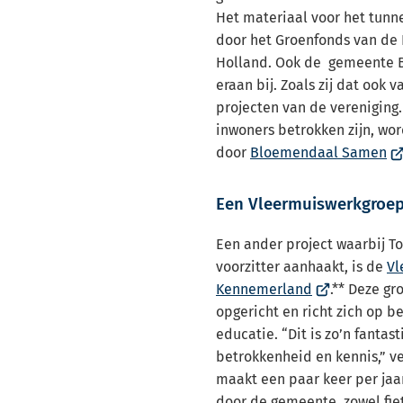
Het materiaal voor het tunne
door het Groenfonds van de 
Holland. Ook de gemeente 
eraan bij. Zoals zij dat ook 
projecten van de vereniging.
inwoners betrokken zijn, wo
(V
door
Bloemendaal Samen
na
ee
Een Vleermuiswerkgroep 
ex
we
Een ander project waarbij Ton
voorzitter aanhaakt, is de
Vl
(Verwijst
Kennemerland
.** Deze gr
naar
opgericht en richt zich op b
een
educatie. “Dit is zo’n fantas
externe
betrokkenheid en kennis,” ve
website)
maakt een paar keer per ja
door de gemeente, zowel fiet