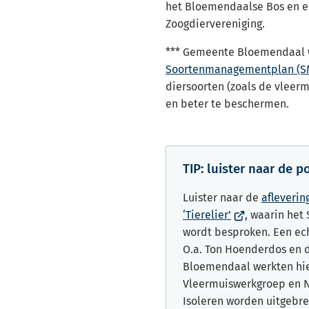
het Bloemendaalse Bos en e
Zoogdiervereniging.
*** Gemeente Bloemendaal 
Soortenmanagementplan (S
diersoorten (zoals de vleerm
en beter te beschermen.
TIP: luister naar de p
Luister naar de
afleverin
(Verwijst
‘Tierelier’
, waarin het
naar
wordt besproken. Een ec
een
O.a. Ton Hoenderdos en
externe
Bloemendaal werkten hi
website)
Vleermuiswerkgroep en N
Isoleren worden uitgebr