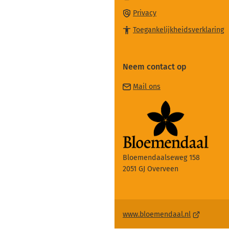
naar
Privacy
een
Toegankelijkheidsverklaring
externe
website)
Neem contact op
(Verwijst
Mail ons
naar
een
e-
mailadres)
Bloemendaalseweg 158
2051 GJ Overveen
(Verwijst
www.bloemendaal.nl
naar