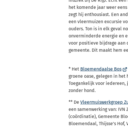
muziek bij De Rijp. Echt een
het komende jaar weer eens 
zegt hij enthousiast. Een an
een vleermuizen excursie v
ouders. Ton is in elk geval no
onverminderde energie en en
voor positieve bijdrage aan 
gemeente. Dit maakt hem ee
(Ve
* Het
Bloemendaalse Bos
na
groene oase, gelegen in het
ee
Toegankelijk voor iedereen, 
ext
zonder hond.
web
** De
Vleermuiswerkgroep Z
een samenwerking van: IVN
(coördinatie), Gemeente Bl
Bloemendaal, Thijsse’s Hof,