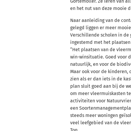
een
Görtemöller. Ze leren van al
externe
en het nut van deze mooie die
website)
Naar aanleiding van de cont
gelegd liggen er meer mooie
Verschillende scholen in d
ingestemd met het plaatsen
“Het plaatsen van de vleerm
win-winsituatie. Goed voor 
natuurlijk, en voor de biodi
Maar ook voor de kinderen, d
zien als er dan iets in de kast
plan sluit goed aan bij de 
om meer vleermuiskasten te
activiteiten voor Natuurvrien
een Soortenmanagementplan
steeds meer woningen geïso
veel leefgebied van de vleer
Ton.